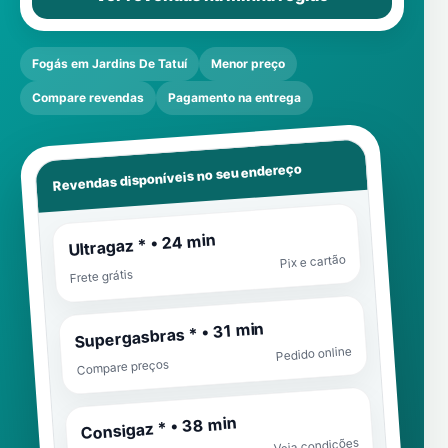
Fogás em Jardins De Tatuí
Menor preço
Compare revendas
Pagamento na entrega
Revendas disponíveis no seu endereço
Ultragaz * • 24 min
Pix e cartão
Frete grátis
Supergasbras * • 31 min
Pedido online
Compare preços
Consigaz * • 38 min
Veja condições