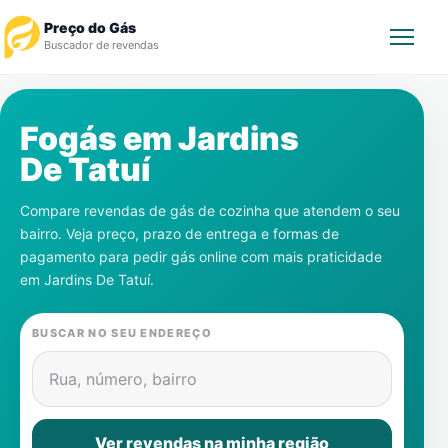
Preço do Gás
Buscador de revendas
Rastrear Pedido
Fogás em
Jardins
De Tatuí
Revendedor
Compare revendas de gás de cozinha que atendem o seu
Notícias
bairro. Veja preço, prazo de entrega e formas de
pagamento para pedir gás online com mais praticidade
Cadastre-se
em
Jardins De Tatuí
.
Gás
BUSCAR NO SEU ENDEREÇO
Contatos
Rua, número, bairro
Ver revendas na minha região