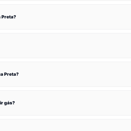
 Preta?
a Preta?
ir gás?