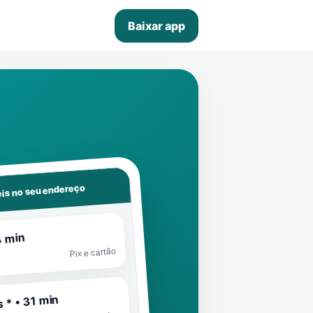
Baixar app
is no seu endereço
4 min
Pix e cartão
 * • 31 min