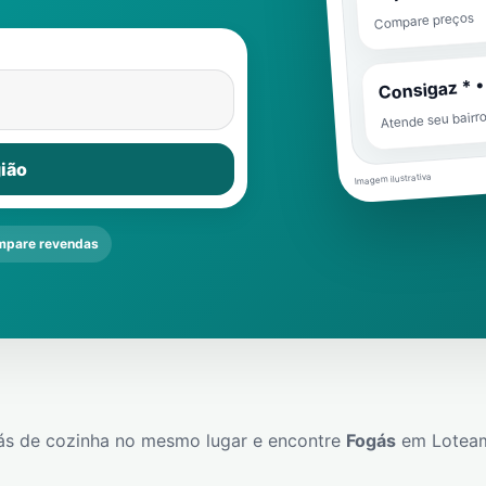
Compare preços
Consigaz * •
Atende seu bairr
ião
Imagem ilustrativa
pare revendas
ás de cozinha no mesmo lugar e encontre
Fogás
em
Loteam