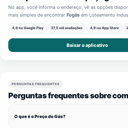
No app, você informa o endereço, vê as opções dispo
mais simples de encontrar
Fogás
em
Loteamento Indust
4,9 na Google Play
37,5 mil avaliações
4,9 na App Store
2
Baixar o aplicativo
PERGUNTAS FREQUENTES
Perguntas frequentes sobre com
O que é o Preço do Gás?