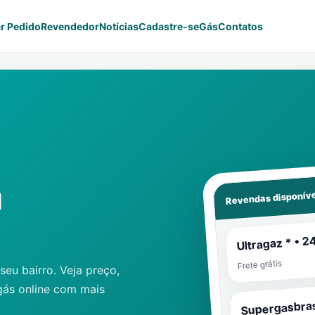
r Pedido
Revendedor
Notícias
Cadastre-se
Gás
Contatos
a
Revendas disponíve
Ultragaz * • 2
Frete grátis
eu bairro. Veja preço,
gás online com mais
Supergasbras