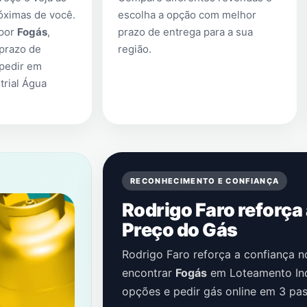
óximas de você.
escolha a opção com melhor
 por
Fogás
,
prazo de entrega para a sua
prazo de
região.
 pedir em
trial Água
RECONHECIMENTO E CONFIANÇA
Rodrigo Faro reforça
Preço do Gás
Rodrigo Faro reforça a confiança 
encontrar
Fogás
em
Loteamento Ind
opções e pedir gás online em 3 pas