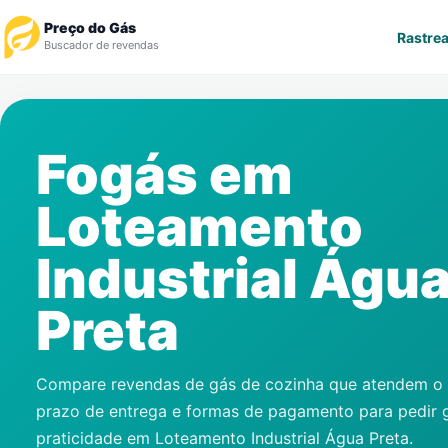
Preço do Gás
Rastrea
Buscador de revendas
Rastrear Pedido
Fogás em
Revendedor
Loteamento
Notícias
Industrial Águ
Cadastre-se
Preta
Gás
Contatos
Compare revendas de gás de cozinha que atendem o s
prazo de entrega e formas de pagamento para pedir 
praticidade em
Loteamento Industrial Água Preta
.