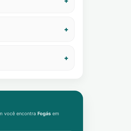
im você encontra
Fogás
em