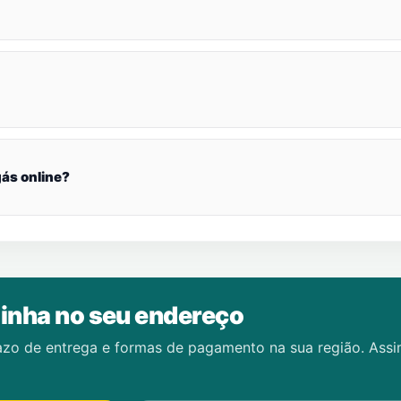
ás online?
inha no seu endereço
azo de entrega e formas de pagamento na sua região. Ass