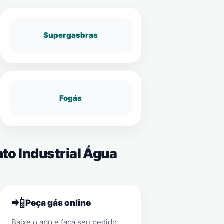
Supergasbras
Fogás
to Industrial Água
📲
Peça gás online
Baixe o app e faça seu pedido