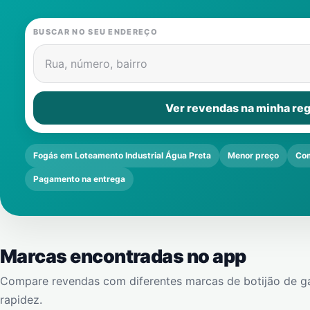
BUSCAR NO SEU ENDEREÇO
Rua, número, bairro
Ver revendas na minha reg
Fogás em Loteamento Industrial Água Preta
Menor preço
Com
Pagamento na entrega
Marcas encontradas no app
Compare revendas com diferentes marcas de botijão de g
rapidez.