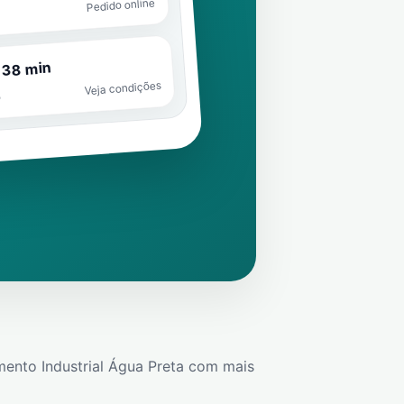
Pedido online
 38 min
Veja condições
o
ento Industrial Água Preta
com mais