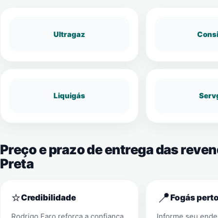
Ultragaz
Cons
Liquigás
Serv
Preço e prazo de entrega das reve
Preta
⭐
📍
Credibilidade
Fogás perto
Rodrigo Faro reforça a confiança
Informe seu ender