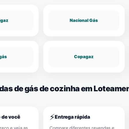
igaz
Nacional Gás
gás
Copagaz
ndas de gás de cozinha em Loteamen
⚡
 de você
Entrega rápida
eço e veja as
Compare diferentes revendas e