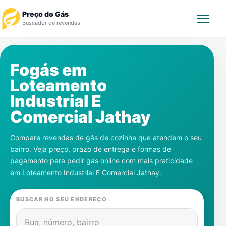
Preço do Gás
Buscador de revendas
Rastrear Pedido
Fogás em
Loteamento
Revendedor
Industrial E
Notícias
Comercial Jathay
Cadastre-se
Compare revendas de gás de cozinha que atendem o seu
bairro. Veja preço, prazo de entrega e formas de
Gás
pagamento para pedir gás online com mais praticidade
em
Loteamento Industrial E Comercial Jathay
.
Contatos
BUSCAR NO SEU ENDEREÇO
Rua, número, bairro