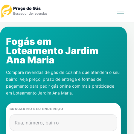
Preço do Gás
Buscador de revendas
Rastrear Pedido
Fogás em
Loteamento Jardim
Revendedor
Ana Maria
Notícias
Compare revendas de gás de cozinha que atendem o seu
bairro. Veja preço, prazo de entrega e formas de
Cadastre-se
pagamento para pedir gás online com mais praticidade
em
Loteamento Jardim Ana Maria
.
Gás
BUSCAR NO SEU ENDEREÇO
Contatos
Rua, número, bairro