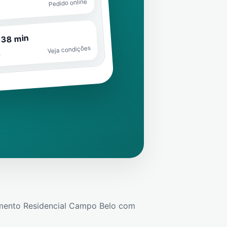
Pedido online
 38 min
Veja condições
o
mento Residencial Campo Belo
com