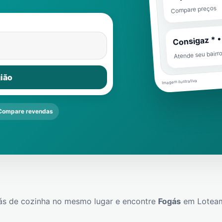
Compare preços
Consigaz * •
Atende seu bairr
ião
Imagem ilustrativa
Compare revendas
ás de cozinha no mesmo lugar e encontre
Fogás
em
Lotea