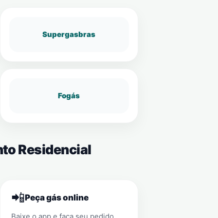
Supergasbras
Fogás
nto Residencial
📲
Peça gás online
Baixe o app e faça seu pedido