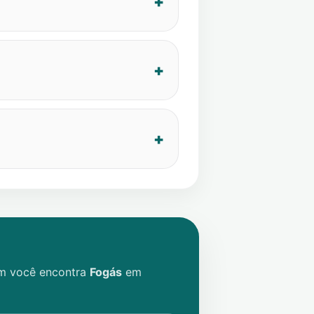
im você encontra
Fogás
em