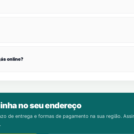
ás online?
inha no seu endereço
azo de entrega e formas de pagamento na sua região. Ass
.