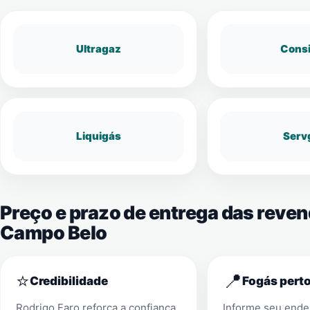
Ultragaz
Cons
Liquigás
Serv
Preço e prazo de entrega das reve
Campo Belo
⭐
📍
Credibilidade
Fogás perto
Rodrigo Faro reforça a confiança
Informe seu ender