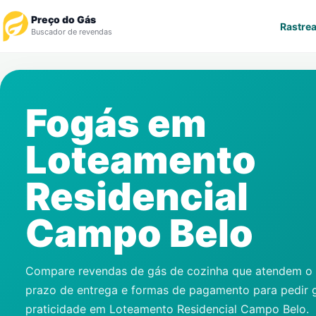
Preço do Gás
Rastrea
Buscador de revendas
Rastrear Pedido
Fogás em
Revendedor
Loteamento
Notícias
Residencial
Cadastre-se
Campo Belo
Gás
Contatos
Compare revendas de gás de cozinha que atendem o s
prazo de entrega e formas de pagamento para pedir 
praticidade em
Loteamento Residencial Campo Belo
.