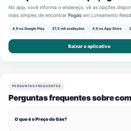
No app, você informa o endereço, vê as opções dispo
mais simples de encontrar
Fogás
em
Loteamento Resid
4,9 na Google Play
37,5 mil avaliações
4,9 na App Store
2
Baixar o aplicativo
PERGUNTAS FREQUENTES
Perguntas frequentes sobre com
O que é o Preço do Gás?