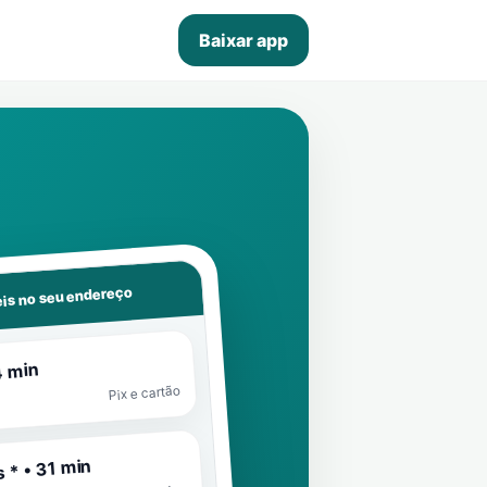
Baixar app
is no seu endereço
4 min
Pix e cartão
 * • 31 min