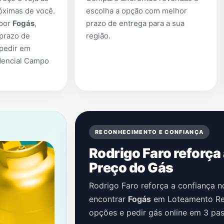
óximas de você.
escolha a opção com melhor
 por
Fogás
,
prazo de entrega para a sua
prazo de
região.
 pedir em
dencial Campo
RECONHECIMENTO E CONFIANÇA
Rodrigo Faro reforça
Preço do Gás
Rodrigo Faro reforça a confiança 
encontrar
Fogás
em
Loteamento Re
opções e pedir gás online em 3 pas