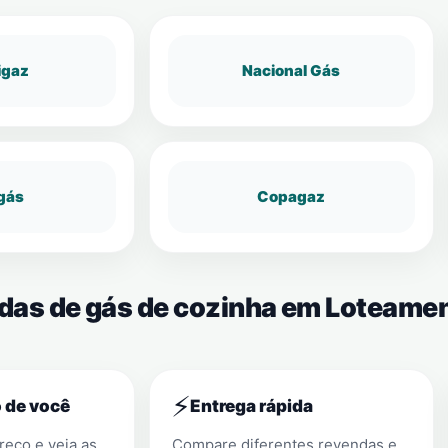
igaz
Nacional Gás
gás
Copagaz
ndas de gás de cozinha em Loteame
⚡
 de você
Entrega rápida
eço e veja as
Compare diferentes revendas e