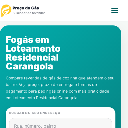
Preço do Gás
Buscador de revendas
Rastrear Pedido
Fogás em
Loteamento
Revendedor
Residencial
Notícias
Carangola
Cadastre-se
Compare revendas de gás de cozinha que atendem o seu
bairro. Veja preço, prazo de entrega e formas de
Gás
pagamento para pedir gás online com mais praticidade
em
Loteamento Residencial Carangola
.
Contatos
BUSCAR NO SEU ENDEREÇO
Rua, número, bairro