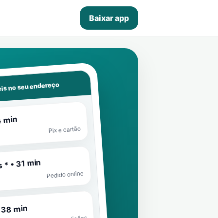
Baixar app
is no seu endereço
4 min
Pix e cartão
 * • 31 min
Pedido online
 38 min