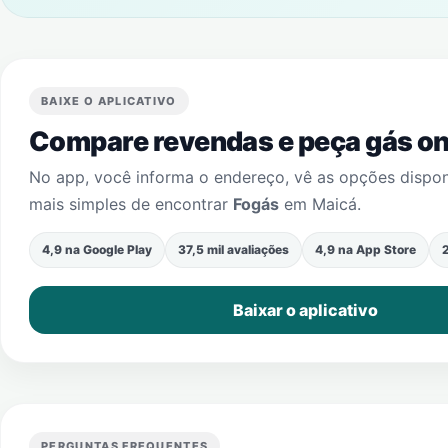
BAIXE O APLICATIVO
Compare revendas e peça gás onl
No app, você informa o endereço, vê as opções dispo
mais simples de encontrar
Fogás
em
Maicá
.
4,9 na Google Play
37,5 mil avaliações
4,9 na App Store
2
Baixar o aplicativo
PERGUNTAS FREQUENTES