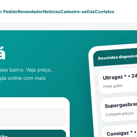
r Pedido
Revendedor
Notícias
Cadastre-se
Gás
Contatos
á
Revendas disponíve
eu bairro. Veja preço,
Ultragaz * • 2
gás online com mais
Frete grátis
Supergasbras
Compare preços
Consigaz * •