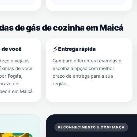
ndas de gás de cozinha em Maicá
⚡
 de você
Entrega rápida
eço e veja as
Compare diferentes revendas e
óximas de você.
escolha a opção com melhor
 por
Fogás
,
prazo de entrega para a sua
prazo de
região.
 pedir em
Maicá
.
RECONHECIMENTO E CONFIANÇA