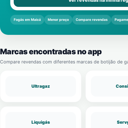
Ver revendas na minha reg
Fogás em Maicá
Menor preço
Compare revendas
Pagamen
Marcas encontradas no app
Compare revendas com diferentes marcas de botijão de g
Ultragaz
Cons
Liquigás
Serv