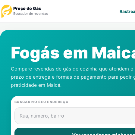
Preço do Gás
Rastrea
Buscador de revendas
Rastrear Pedido
Fogás em
Maic
Revendedor
Notícias
Compare revendas de gás de cozinha que atendem o s
prazo de entrega e formas de pagamento para pedir 
Cadastre-se
praticidade em
Maicá
.
Gás
BUSCAR NO SEU ENDEREÇO
Contatos
Rua, número, bairro