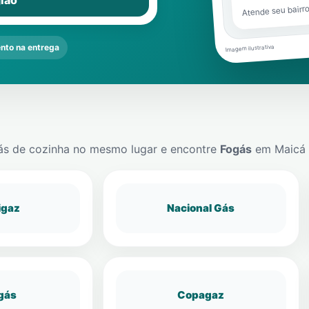
ião
Atende seu bairr
to na entrega
Imagem ilustrativa
ás de cozinha no mesmo lugar e encontre
Fogás
em
Maicá
igaz
Nacional Gás
gás
Copagaz