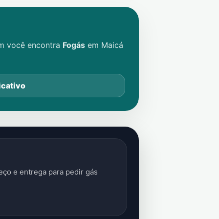
im você encontra
Fogás
em
Maicá
icativo
ço e entrega para pedir gás