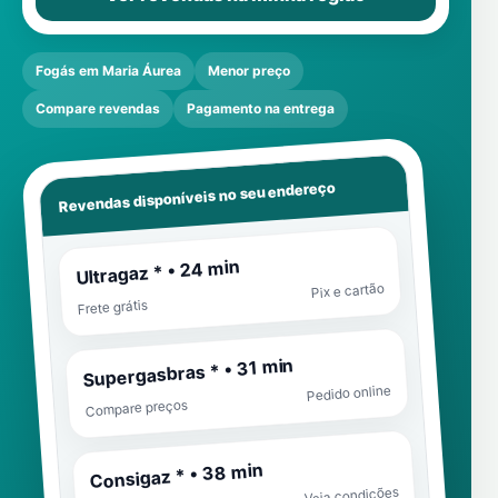
Fogás em Maria Áurea
Menor preço
Compare revendas
Pagamento na entrega
Revendas disponíveis no seu endereço
Ultragaz * • 24 min
Pix e cartão
Frete grátis
Supergasbras * • 31 min
Pedido online
Compare preços
Consigaz * • 38 min
Veja condições