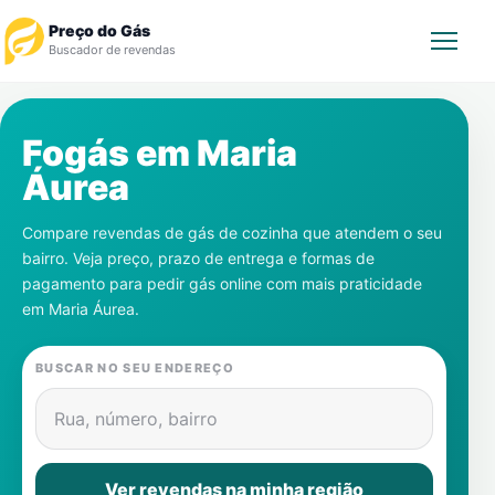
Preço do Gás
Buscador de revendas
Rastrear Pedido
Fogás em
Maria
Áurea
Revendedor
Compare revendas de gás de cozinha que atendem o seu
Notícias
bairro. Veja preço, prazo de entrega e formas de
pagamento para pedir gás online com mais praticidade
Cadastre-se
em
Maria Áurea
.
Gás
BUSCAR NO SEU ENDEREÇO
Contatos
Rua, número, bairro
Ver revendas na minha região