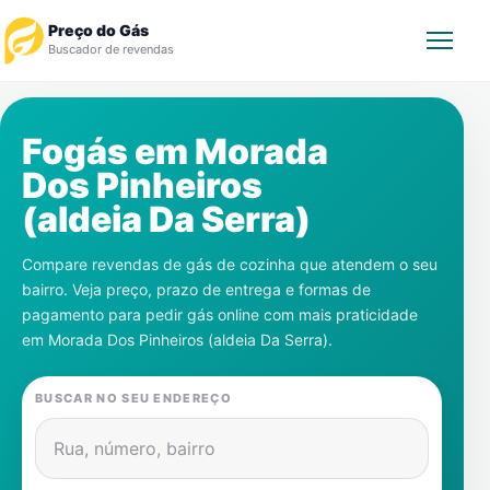
Preço do Gás
Buscador de revendas
Rastrear Pedido
Fogás em
Morada
Dos Pinheiros
Revendedor
(aldeia Da Serra)
Notícias
Compare revendas de gás de cozinha que atendem o seu
bairro. Veja preço, prazo de entrega e formas de
Cadastre-se
pagamento para pedir gás online com mais praticidade
em
Morada Dos Pinheiros (aldeia Da Serra)
.
Gás
BUSCAR NO SEU ENDEREÇO
Contatos
Rua, número, bairro