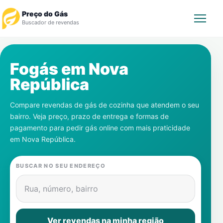
Preço do Gás
Buscador de revendas
Rastrear Pedido
Fogás em
Nova
República
Revendedor
Compare revendas de gás de cozinha que atendem o seu
Notícias
bairro. Veja preço, prazo de entrega e formas de
pagamento para pedir gás online com mais praticidade
Cadastre-se
em
Nova República
.
Gás
BUSCAR NO SEU ENDEREÇO
Contatos
Rua, número, bairro
Ver revendas na minha região