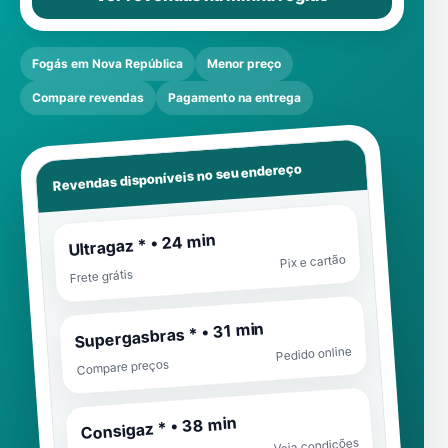
Fogás em Nova República
Menor preço
Compare revendas
Pagamento na entrega
Revendas disponíveis no seu endereço
Ultragaz * • 24 min
Pix e cartão
Frete grátis
Supergasbras * • 31 min
Pedido online
Compare preços
Consigaz * • 38 min
Veja condições