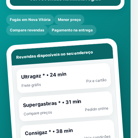
Fogás em Nova Vitória
Menor preço
Compare revendas
Pagamento na entrega
Revendas disponíveis no seu endereço
Ultragaz * • 24 min
Pix e cartão
Frete grátis
Supergasbras * • 31 min
Pedido online
Compare preços
Consigaz * • 38 min
Veja condições