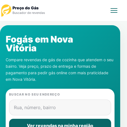
Preço do Gás
Buscador de revendas
Rastrear Pedido
Fogás em
Nova
Vitória
Revendedor
Compare revendas de gás de cozinha que atendem o seu
Notícias
bairro. Veja preço, prazo de entrega e formas de
pagamento para pedir gás online com mais praticidade
Cadastre-se
em
Nova Vitória
.
Gás
BUSCAR NO SEU ENDEREÇO
Contatos
Rua, número, bairro
Ver revendas na minha região