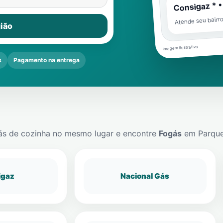
Consigaz * •
Atende seu bairr
ião
Imagem ilustrativa
s
Pagamento na entrega
ás de cozinha no mesmo lugar e encontre
Fogás
em
Parqu
igaz
Nacional Gás