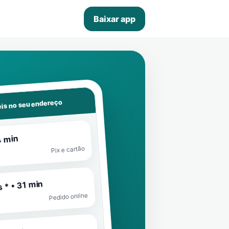
Baixar app
is no seu endereço
4 min
Pix e cartão
 * • 31 min
Pedido online