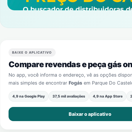
BAIXE O APLICATIVO
Compare revendas e peça gás onl
No app, você informa o endereço, vê as opções dispo
mais simples de encontrar
Fogás
em
Parque Do Castel
4,9 na Google Play
37,5 mil avaliações
4,9 na App Store
2
Baixar o aplicativo