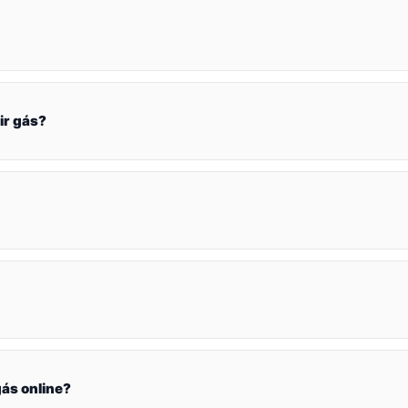
ir gás?
ás online?