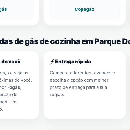
gás
Copagaz
ndas de gás de cozinha em Parque D
⚡
 de você
Entrega rápida
eço e veja as
Compare diferentes revendas e
óximas de você.
escolha a opção com melhor
 por
Fogás
,
prazo de entrega para a sua
prazo de
região.
 pedir em
o
.