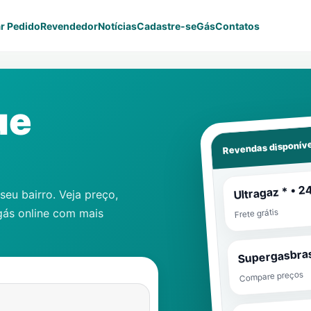
r Pedido
Revendedor
Notícias
Cadastre-se
Gás
Contatos
ue
Revendas disponíve
Ultragaz * • 2
eu bairro. Veja preço,
gás online com mais
Frete grátis
Supergasbras
Compare preços