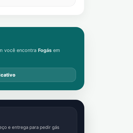
im você encontra
Fogás
em
icativo
ço e entrega para pedir gás