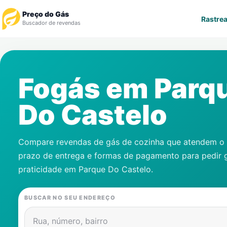
Preço do Gás
Rastrea
Buscador de revendas
Rastrear Pedido
Fogás em
Parq
Revendedor
Do Castelo
Notícias
Cadastre-se
Compare revendas de gás de cozinha que atendem o s
prazo de entrega e formas de pagamento para pedir 
Gás
praticidade em
Parque Do Castelo
.
Contatos
BUSCAR NO SEU ENDEREÇO
Rua, número, bairro