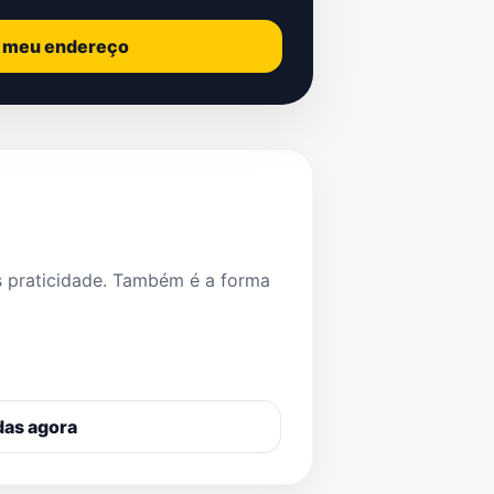
o meu endereço
s praticidade. Também é a forma
das agora