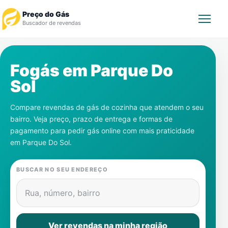
Preço do Gás
Buscador de revendas
Rastrear Pedido
Fogás em
Parque Do
Sol
Revendedor
Compare revendas de gás de cozinha que atendem o seu
Notícias
bairro. Veja preço, prazo de entrega e formas de
pagamento para pedir gás online com mais praticidade
Cadastre-se
em
Parque Do Sol
.
Gás
BUSCAR NO SEU ENDEREÇO
Contatos
Rua, número, bairro
Ver revendas na minha região