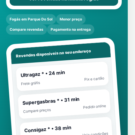
Fogás em Parque Do Sol
Menor preço
Compare revendas
Pagamento na entrega
Revendas disponíveis no seu endereço
Ultragaz * • 24 min
Pix e cartão
Frete grátis
Supergasbras * • 31 min
Pedido online
Compare preços
Consigaz * • 38 min
Veja condições