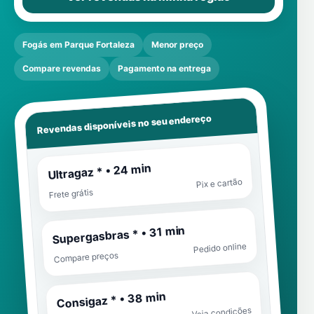
Fogás em Parque Fortaleza
Menor preço
Compare revendas
Pagamento na entrega
Revendas disponíveis no seu endereço
Ultragaz * • 24 min
Pix e cartão
Frete grátis
Supergasbras * • 31 min
Pedido online
Compare preços
Consigaz * • 38 min
Veja condições