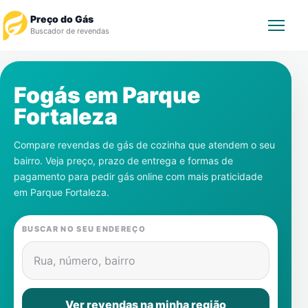
Preço do Gás
Buscador de revendas
Rastrear Pedido
Fogás em
Parque
Fortaleza
Revendedor
Compare revendas de gás de cozinha que atendem o seu
Notícias
bairro. Veja preço, prazo de entrega e formas de
pagamento para pedir gás online com mais praticidade
Cadastre-se
em
Parque Fortaleza
.
Gás
BUSCAR NO SEU ENDEREÇO
Contatos
Rua, número, bairro
Ver revendas na minha região