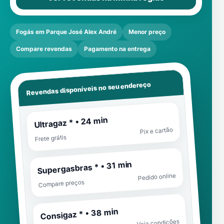
Fogás em Parque José Alex André
Menor preço
Compare revendas
Pagamento na entrega
Revendas disponíveis no seu endereço
Ultragaz * • 24 min
Pix e cartão
Frete grátis
Supergasbras * • 31 min
Pedido online
Compare preços
Consigaz * • 38 min
Veja condições