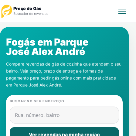
Preço do Gás
Buscador de revendas
Rastrear Pedido
Fogás em
Parque
José Alex André
Revendedor
Compare revendas de gás de cozinha que atendem o seu
Notícias
bairro. Veja preço, prazo de entrega e formas de
pagamento para pedir gás online com mais praticidade
Cadastre-se
em
Parque José Alex André
.
Gás
BUSCAR NO SEU ENDEREÇO
Contatos
Rua, número, bairro
Ver revendas na minha região