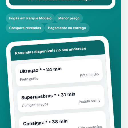
Fogás em Parque Modelo
Menor preço
Compare revendas
Pagamento na entrega
Revendas disponíveis no seu endereço
Ultragaz * • 24 min
Pix e cartão
Frete grátis
Supergasbras * • 31 min
Pedido online
Compare preços
Consigaz * • 38 min
Veja condições