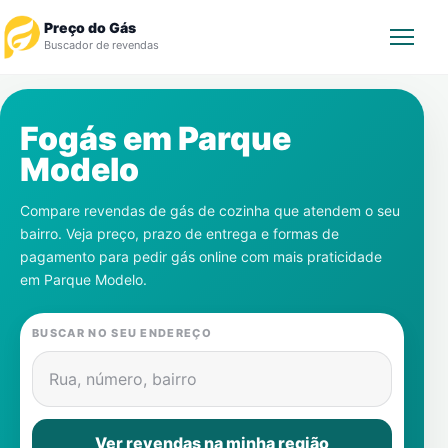
Preço do Gás
Buscador de revendas
Rastrear Pedido
Fogás em
Parque
Modelo
Revendedor
Compare revendas de gás de cozinha que atendem o seu
Notícias
bairro. Veja preço, prazo de entrega e formas de
pagamento para pedir gás online com mais praticidade
Cadastre-se
em
Parque Modelo
.
Gás
BUSCAR NO SEU ENDEREÇO
Contatos
Rua, número, bairro
Ver revendas na minha região