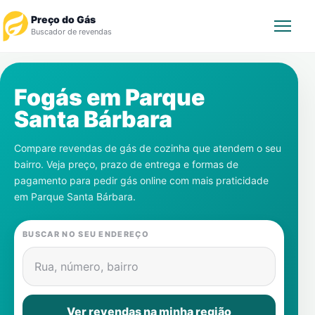
Preço do Gás
Buscador de revendas
Rastrear Pedido
Fogás em
Parque
Santa Bárbara
Revendedor
Compare revendas de gás de cozinha que atendem o seu
Notícias
bairro. Veja preço, prazo de entrega e formas de
pagamento para pedir gás online com mais praticidade
Cadastre-se
em
Parque Santa Bárbara
.
Gás
BUSCAR NO SEU ENDEREÇO
Contatos
Rua, número, bairro
Ver revendas na minha região