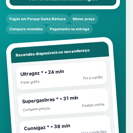
Fogás em Parque Santa Bárbara
Menor preço
Compare revendas
Pagamento na entrega
Revendas disponíveis no seu endereço
Ultragaz * • 24 min
Pix e cartão
Frete grátis
Supergasbras * • 31 min
Pedido online
Compare preços
Consigaz * • 38 min
Veja condições