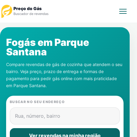
Preço do Gás
Buscador de revendas
Rastrear Pedido
Fogás em
Parque
Santana
Revendedor
Compare revendas de gás de cozinha que atendem o seu
Notícias
bairro. Veja preço, prazo de entrega e formas de
pagamento para pedir gás online com mais praticidade
Cadastre-se
em
Parque Santana
.
Gás
BUSCAR NO SEU ENDEREÇO
Contatos
Rua, número, bairro
Ver revendas na minha região