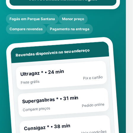
Fogás em Parque Santana
Menor preço
Compare revendas
Pagamento na entrega
Revendas disponíveis no seu endereço
Ultragaz * • 24 min
Pix e cartão
Frete grátis
Supergasbras * • 31 min
Pedido online
Compare preços
Consigaz * • 38 min
Veja condições