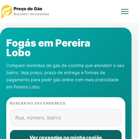
Preço do Gás
Buscador de revendas
Rastrear Pedido
Fogás em
Pereira
Lobo
Revendedor
Compare revendas de gás de cozinha que atendem o seu
Notícias
bairro. Veja preço, prazo de entrega e formas de
pagamento para pedir gás online com mais praticidade
Cadastre-se
em
Pereira Lobo
.
Gás
BUSCAR NO SEU ENDEREÇO
Contatos
Rua, número, bairro
Ver revendas na minha região