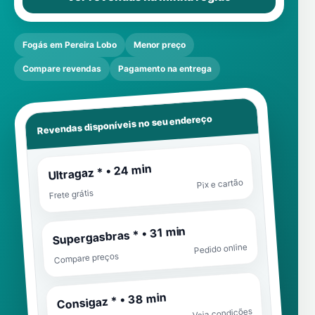
Fogás em Pereira Lobo
Menor preço
Compare revendas
Pagamento na entrega
Revendas disponíveis no seu endereço
Ultragaz * • 24 min
Pix e cartão
Frete grátis
Supergasbras * • 31 min
Pedido online
Compare preços
Consigaz * • 38 min
Veja condições