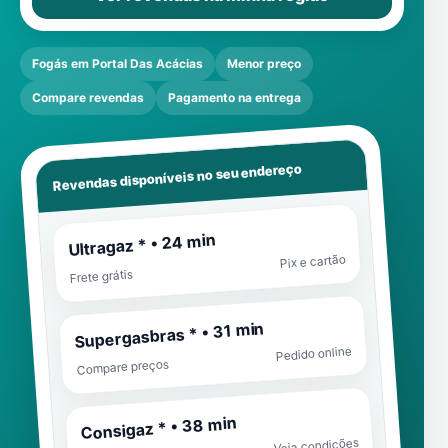
Fogás em Portal Das Acácias
Menor preço
Compare revendas
Pagamento na entrega
Revendas disponíveis no seu endereço
Ultragaz * • 24 min
Pix e cartão
Frete grátis
Supergasbras * • 31 min
Pedido online
Compare preços
Consigaz * • 38 min
Veja condições