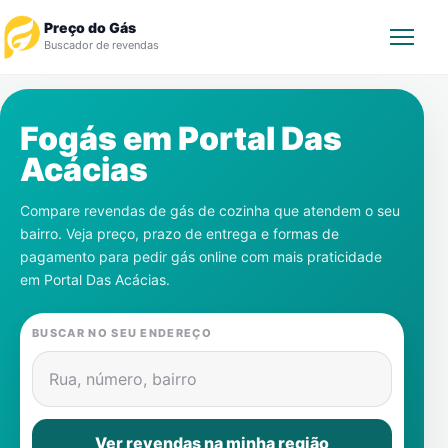
Preço do Gás
Buscador de revendas
Rastrear Pedido
Fogás em
Portal Das
Acácias
Revendedor
Compare revendas de gás de cozinha que atendem o seu
Notícias
bairro. Veja preço, prazo de entrega e formas de
pagamento para pedir gás online com mais praticidade
Cadastre-se
em
Portal Das Acácias
.
Gás
BUSCAR NO SEU ENDEREÇO
Contatos
Rua, número, bairro
Ver revendas na minha região