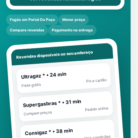
Fogás em Portal Do Poço
Menor preço
Compare revendas
Pagamento na entrega
Revendas disponíveis no seu endereço
Ultragaz * • 24 min
Pix e cartão
Frete grátis
Supergasbras * • 31 min
Pedido online
Compare preços
Consigaz * • 38 min
Veja condições