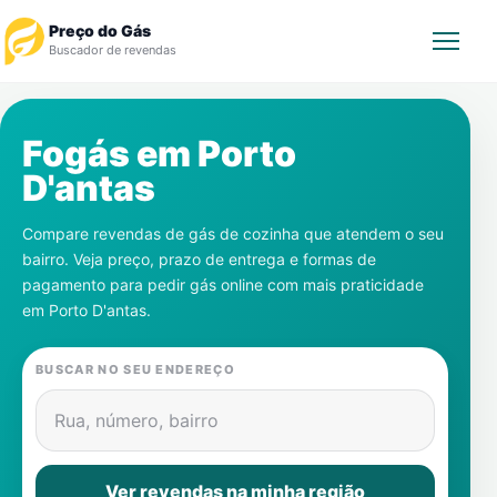
Preço do Gás
Buscador de revendas
Rastrear Pedido
Fogás em
Porto
D'antas
Revendedor
Compare revendas de gás de cozinha que atendem o seu
Notícias
bairro. Veja preço, prazo de entrega e formas de
pagamento para pedir gás online com mais praticidade
Cadastre-se
em
Porto D'antas
.
Gás
BUSCAR NO SEU ENDEREÇO
Contatos
Rua, número, bairro
Ver revendas na minha região