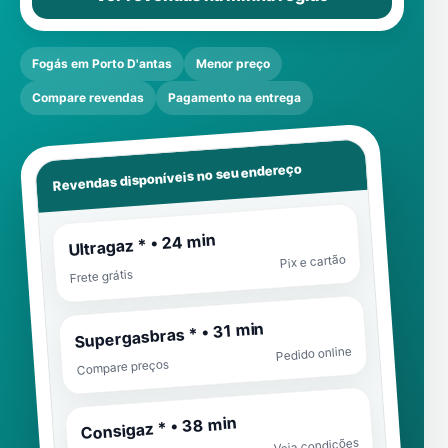
Fogás em Porto D'antas
Menor preço
Compare revendas
Pagamento na entrega
Revendas disponíveis no seu endereço
Ultragaz * • 24 min
Pix e cartão
Frete grátis
Supergasbras * • 31 min
Pedido online
Compare preços
Consigaz * • 38 min
Veja condições