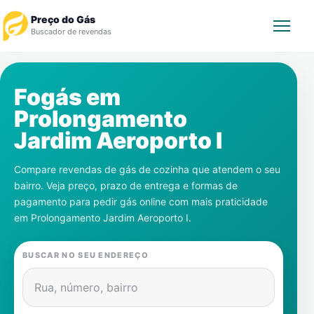
Preço do Gás
Buscador de revendas
Rastrear Pedido
Fogás em
Prolongamento
Revendedor
Jardim Aeroporto I
Notícias
Compare revendas de gás de cozinha que atendem o seu
bairro. Veja preço, prazo de entrega e formas de
Cadastre-se
pagamento para pedir gás online com mais praticidade
em
Prolongamento Jardim Aeroporto I
.
Gás
BUSCAR NO SEU ENDEREÇO
Contatos
Rua, número, bairro