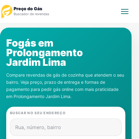
Preço do Gás
Buscador de revendas
Rastrear Pedido
Fogás em
Prolongamento
Revendedor
Jardim Lima
Notícias
Compare revendas de gás de cozinha que atendem o seu
bairro. Veja preço, prazo de entrega e formas de
Cadastre-se
pagamento para pedir gás online com mais praticidade
em
Prolongamento Jardim Lima
.
Gás
BUSCAR NO SEU ENDEREÇO
Contatos
Rua, número, bairro