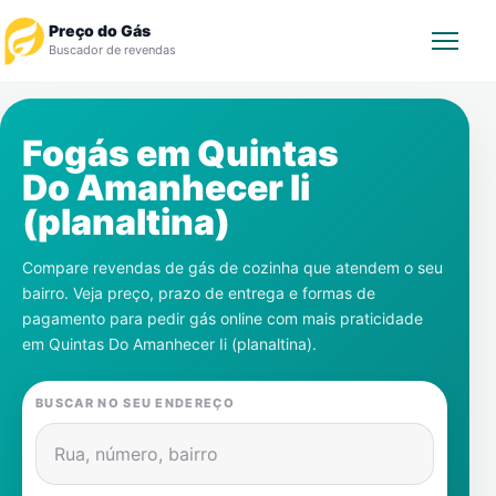
Preço do Gás
Buscador de revendas
Rastrear Pedido
Fogás em
Quintas
Do Amanhecer Ii
Revendedor
(planaltina)
Notícias
Compare revendas de gás de cozinha que atendem o seu
bairro. Veja preço, prazo de entrega e formas de
Cadastre-se
pagamento para pedir gás online com mais praticidade
em
Quintas Do Amanhecer Ii (planaltina)
.
Gás
BUSCAR NO SEU ENDEREÇO
Contatos
Rua, número, bairro