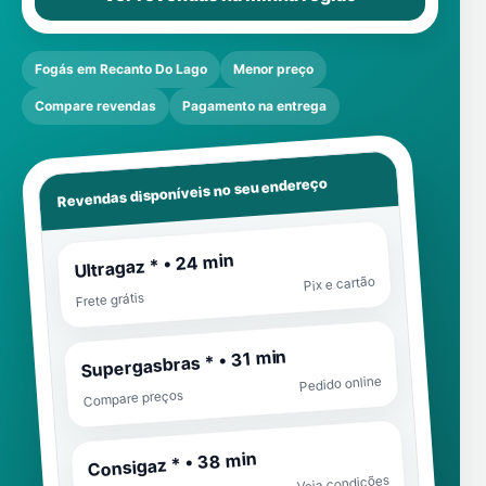
Fogás em Recanto Do Lago
Menor preço
Compare revendas
Pagamento na entrega
Revendas disponíveis no seu endereço
Ultragaz * • 24 min
Pix e cartão
Frete grátis
Supergasbras * • 31 min
Pedido online
Compare preços
Consigaz * • 38 min
Veja condições