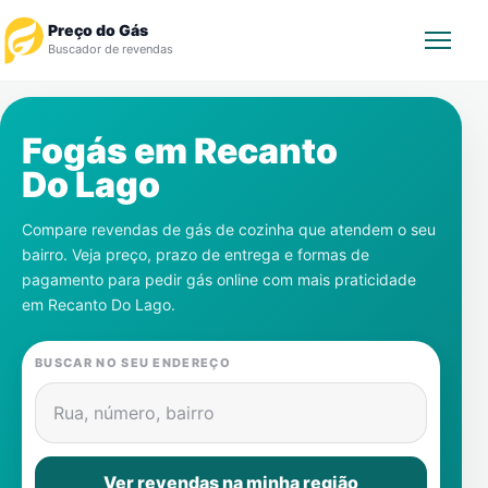
Preço do Gás
Buscador de revendas
Rastrear Pedido
Fogás em
Recanto
Do Lago
Revendedor
Compare revendas de gás de cozinha que atendem o seu
Notícias
bairro. Veja preço, prazo de entrega e formas de
pagamento para pedir gás online com mais praticidade
Cadastre-se
em
Recanto Do Lago
.
Gás
BUSCAR NO SEU ENDEREÇO
Contatos
Rua, número, bairro
Ver revendas na minha região