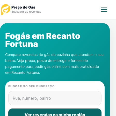
Preço do Gás
Buscador de revendas
Rastrear Pedido
Fogás em
Recanto
Fortuna
Revendedor
Compare revendas de gás de cozinha que atendem o seu
Notícias
bairro. Veja preço, prazo de entrega e formas de
pagamento para pedir gás online com mais praticidade
Cadastre-se
em
Recanto Fortuna
.
Gás
BUSCAR NO SEU ENDEREÇO
Contatos
Rua, número, bairro
Ver revendas na minha região