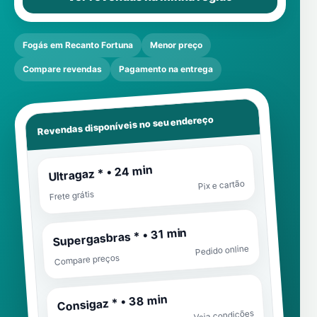
Fogás em Recanto Fortuna
Menor preço
Compare revendas
Pagamento na entrega
Revendas disponíveis no seu endereço
Ultragaz * • 24 min
Pix e cartão
Frete grátis
Supergasbras * • 31 min
Pedido online
Compare preços
Consigaz * • 38 min
Veja condições