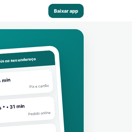
Baixar app
is no seu endereço
4 min
Pix e cartão
 * • 31 min
Pedido online