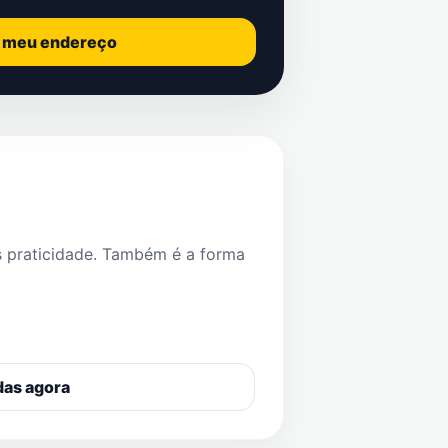
o meu endereço
s praticidade. Também é a forma
das agora