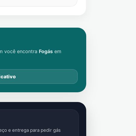
im você encontra
Fogás
em
icativo
ço e entrega para pedir gás