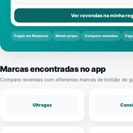
Ver revendas na minha reg
Fogás em Renascer
Menor preço
Compare revendas
Paga
Marcas encontradas no app
Compare revendas com diferentes marcas de botijão de g
Ultragaz
Cons