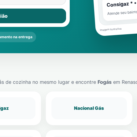
Consigaz * •
Atende seu bairr
ião
Imagem ilustrativa
mento na entrega
ás de cozinha no mesmo lugar e encontre
Fogás
em
Renas
igaz
Nacional Gás