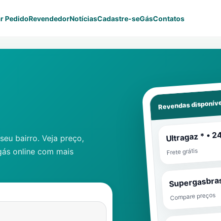
r Pedido
Revendedor
Notícias
Cadastre-se
Gás
Contatos
Revendas disponíve
Ultragaz * • 2
eu bairro. Veja preço,
gás online com mais
Frete grátis
Supergasbras
Compare preços