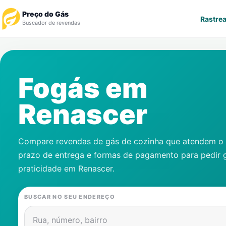
Preço do Gás
Rastrea
Buscador de revendas
Rastrear Pedido
Fogás em
Revendedor
Renascer
Notícias
Cadastre-se
Compare revendas de gás de cozinha que atendem o s
prazo de entrega e formas de pagamento para pedir 
Gás
praticidade em
Renascer
.
Contatos
BUSCAR NO SEU ENDEREÇO
Rua, número, bairro