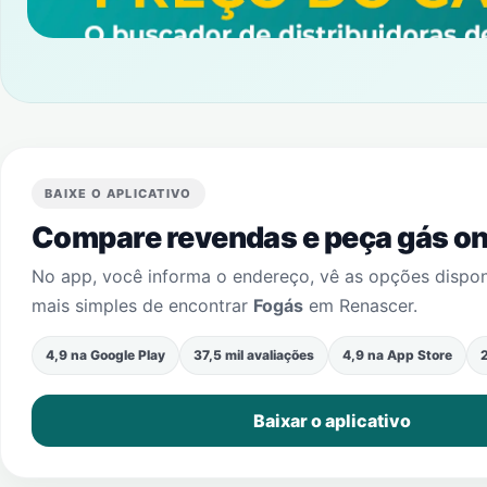
BAIXE O APLICATIVO
Compare revendas e peça gás onl
No app, você informa o endereço, vê as opções dispo
mais simples de encontrar
Fogás
em
Renascer
.
4,9 na Google Play
37,5 mil avaliações
4,9 na App Store
2
Baixar o aplicativo