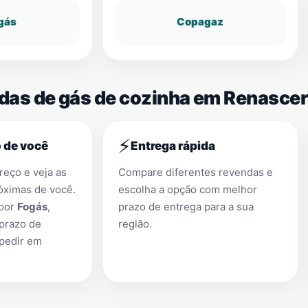
gás
Copagaz
ndas de gás de cozinha em Renascer
⚡
 de você
Entrega rápida
eço e veja as
Compare diferentes revendas e
óximas de você.
escolha a opção com melhor
 por
Fogás
,
prazo de entrega para a sua
prazo de
região.
 pedir em