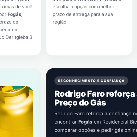
óximas de você.
escolha a opção com melhor
 por
Fogás
,
prazo de entrega para a sua
prazo de
região.
 pedir em
Do Der (gleba B
RECONHECIMENTO E CONFIANÇA
Rodrigo Faro reforça
Preço do Gás
Rodrigo Faro reforça a confiança 
encontrar
Fogás
em
Residencial Bic
comparar opções e pedir gás onlin