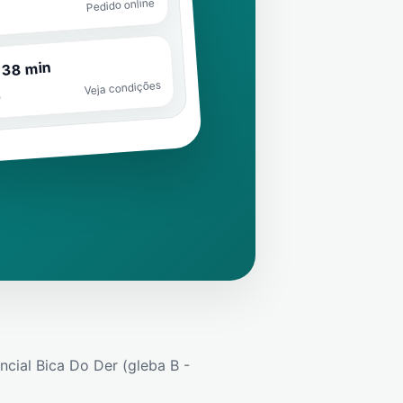
Pedido online
 38 min
Veja condições
o
ncial Bica Do Der (gleba B -