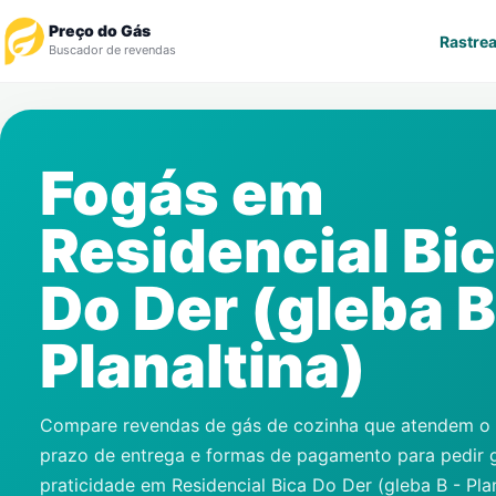
Preço do Gás
Rastrea
Buscador de revendas
Rastrear Pedido
Fogás em
Revendedor
Residencial Bi
Notícias
Do Der (gleba B
Cadastre-se
Planaltina)
Gás
Contatos
Compare revendas de gás de cozinha que atendem o s
prazo de entrega e formas de pagamento para pedir 
praticidade em
Residencial Bica Do Der (gleba B - Plan