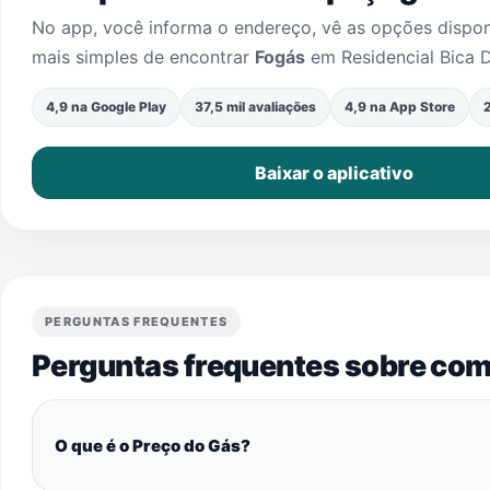
No app, você informa o endereço, vê as opções dispo
mais simples de encontrar
Fogás
em
Residencial Bica D
4,9 na Google Play
37,5 mil avaliações
4,9 na App Store
2
Baixar o aplicativo
PERGUNTAS FREQUENTES
Perguntas frequentes sobre com
O que é o Preço do Gás?