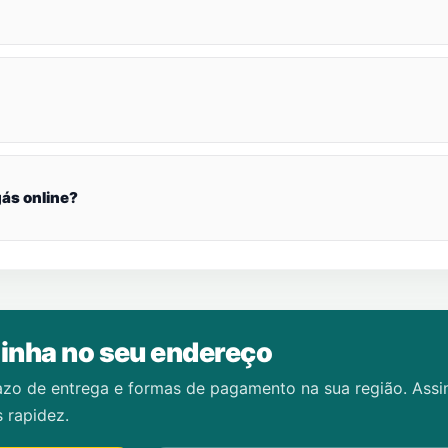
ás online?
inha no seu endereço
azo de entrega e formas de pagamento na sua região. Ass
 rapidez.