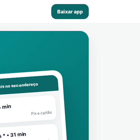
Baixar app
is no seu endereço
4 min
Pix e cartão
 * • 31 min