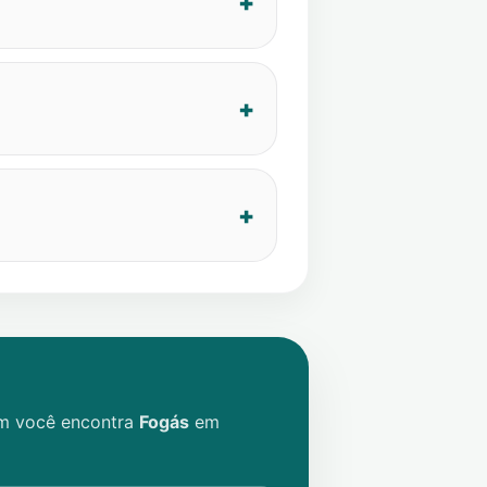
im você encontra
Fogás
em