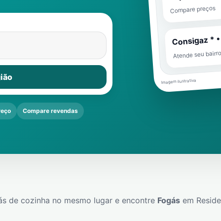
Compare preços
Consigaz * •
Atende seu bairr
ião
Imagem ilustrativa
reço
Compare revendas
ás de cozinha no mesmo lugar e encontre
Fogás
em
Reside