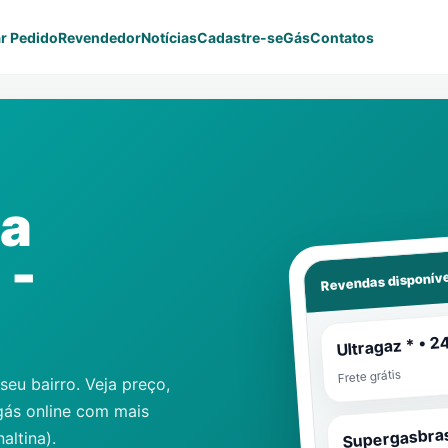
r Pedido
Revendedor
Notícias
Cadastre-se
Gás
Contatos
ca
 -
Revendas disponíve
Ultragaz * • 2
Frete grátis
eu bairro. Veja preço,
gás online com mais
Supergasbras
altina)
.