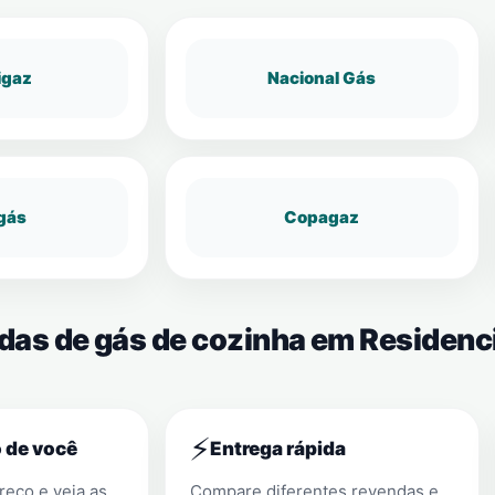
igaz
Nacional Gás
gás
Copagaz
das de gás de cozinha em Residenci
⚡
 de você
Entrega rápida
eço e veja as
Compare diferentes revendas e