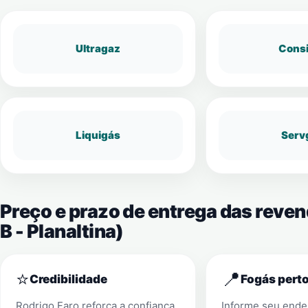
Ultragaz
Cons
Liquigás
Serv
Preço e prazo de entrega das reven
B - Planaltina)
⭐
📍
Credibilidade
Fogás perto
Rodrigo Faro reforça a confiança
Informe seu ender