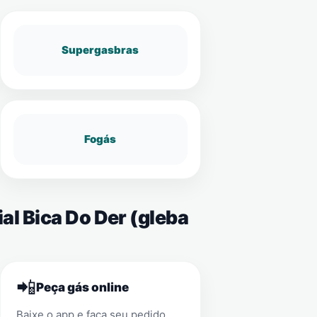
Supergasbras
Fogás
al Bica Do Der (gleba
📲
Peça gás online
Baixe o app e faça seu pedido