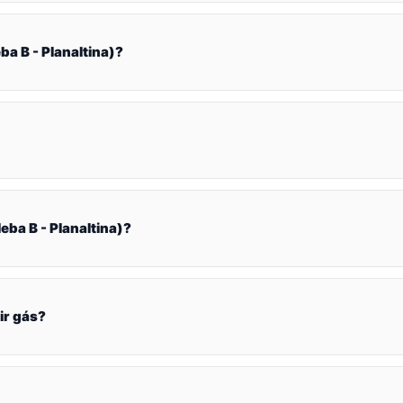
a B - Planaltina)?
eba B - Planaltina)?
ir gás?