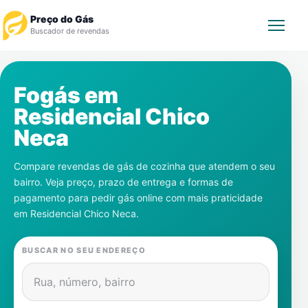
Preço do Gás
Buscador de revendas
Rastrear Pedido
Fogás em
Residencial Chico
Revendedor
Neca
Notícias
Compare revendas de gás de cozinha que atendem o seu
bairro. Veja preço, prazo de entrega e formas de
Cadastre-se
pagamento para pedir gás online com mais praticidade
em
Residencial Chico Neca
.
Gás
BUSCAR NO SEU ENDEREÇO
Contatos
Rua, número, bairro