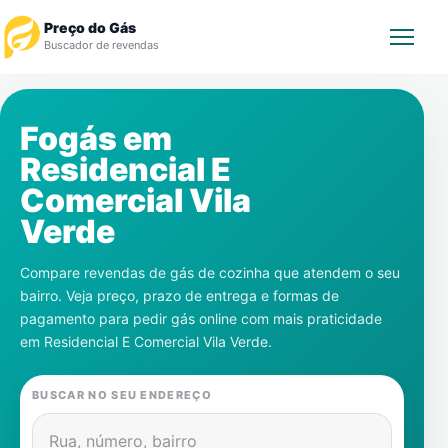
Preço do Gás
Buscador de revendas
Rastrear Pedido
Fogás em
Residencial E
Revendedor
Comercial Vila
Notícias
Verde
Cadastre-se
Compare revendas de gás de cozinha que atendem o seu
bairro. Veja preço, prazo de entrega e formas de
Gás
pagamento para pedir gás online com mais praticidade
em
Residencial E Comercial Vila Verde
.
Contatos
BUSCAR NO SEU ENDEREÇO
Rua, número, bairro