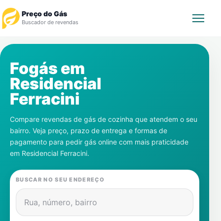
Preço do Gás
Buscador de revendas
Rastrear Pedido
Fogás em
Residencial
Revendedor
Ferracini
Notícias
Compare revendas de gás de cozinha que atendem o seu
bairro. Veja preço, prazo de entrega e formas de
Cadastre-se
pagamento para pedir gás online com mais praticidade
em
Residencial Ferracini
.
Gás
BUSCAR NO SEU ENDEREÇO
Contatos
Rua, número, bairro