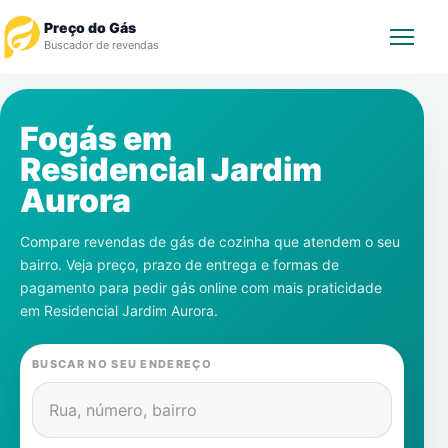
Preço do Gás
Buscador de revendas
Rastrear Pedido
Fogás em
Residencial Jardim
Revendedor
Aurora
Notícias
Compare revendas de gás de cozinha que atendem o seu
bairro. Veja preço, prazo de entrega e formas de
Cadastre-se
pagamento para pedir gás online com mais praticidade
em
Residencial Jardim Aurora
.
Gás
BUSCAR NO SEU ENDEREÇO
Contatos
Rua, número, bairro