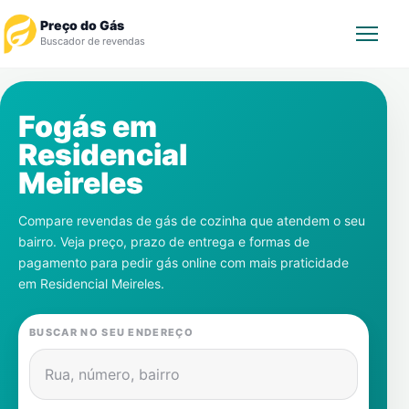
Preço do Gás
Buscador de revendas
Rastrear Pedido
Fogás em
Residencial
Revendedor
Meireles
Notícias
Compare revendas de gás de cozinha que atendem o seu
bairro. Veja preço, prazo de entrega e formas de
Cadastre-se
pagamento para pedir gás online com mais praticidade
em
Residencial Meireles
.
Gás
BUSCAR NO SEU ENDEREÇO
Contatos
Rua, número, bairro