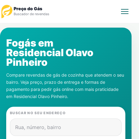
Preço do Gás
Buscador de revendas
Rastrear Pedido
Fogás em
Residencial Olavo
Revendedor
Pinheiro
Notícias
Compare revendas de gás de cozinha que atendem o seu
bairro. Veja preço, prazo de entrega e formas de
Cadastre-se
pagamento para pedir gás online com mais praticidade
em
Residencial Olavo Pinheiro
.
Gás
BUSCAR NO SEU ENDEREÇO
Contatos
Rua, número, bairro