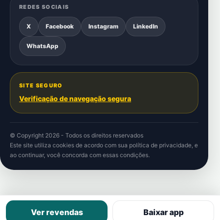
REDES SOCIAIS
X
Facebook
Instagram
LinkedIn
WhatsApp
SITE SEGURO
Verificação de navegação segura
© Copyright 2026 - Todos os direitos reservados
Este site utiliza cookies de acordo com sua
política de privacidade
, e
ao continuar, você concorda com essas condições.
Ver revendas
Baixar app