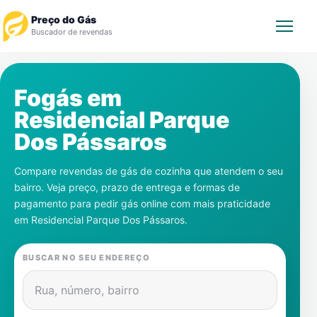
Preço do Gás
Buscador de revendas
Rastrear Pedido
Fogás em
Residencial Parque
Revendedor
Dos Pássaros
Notícias
Compare revendas de gás de cozinha que atendem o seu
bairro. Veja preço, prazo de entrega e formas de
Cadastre-se
pagamento para pedir gás online com mais praticidade
em
Residencial Parque Dos Pássaros
.
Gás
BUSCAR NO SEU ENDEREÇO
Contatos
Rua, número, bairro