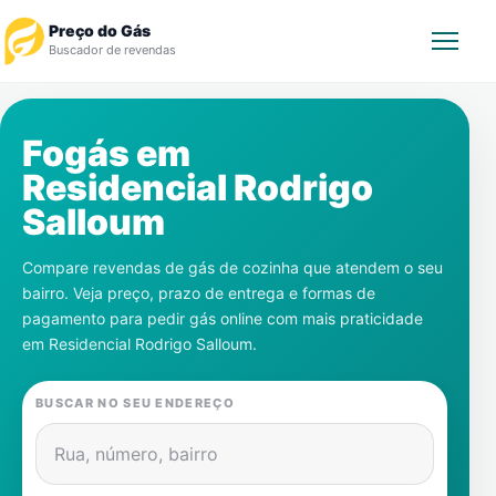
Preço do Gás
Buscador de revendas
Rastrear Pedido
Fogás em
Residencial Rodrigo
Revendedor
Salloum
Notícias
Compare revendas de gás de cozinha que atendem o seu
bairro. Veja preço, prazo de entrega e formas de
Cadastre-se
pagamento para pedir gás online com mais praticidade
em
Residencial Rodrigo Salloum
.
Gás
BUSCAR NO SEU ENDEREÇO
Contatos
Rua, número, bairro