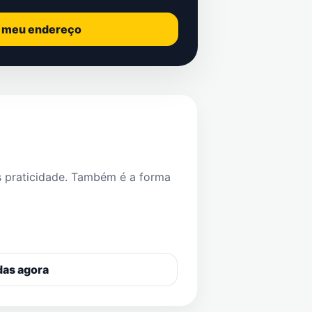
o meu endereço
s praticidade. Também é a forma
das agora