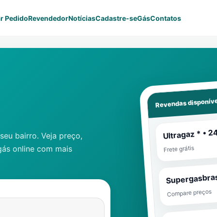
r Pedido
Revendedor
Notícias
Cadastre-se
Gás
Contatos
Revendas disponíve
Ultragaz * • 2
eu bairro. Veja preço,
gás online com mais
Frete grátis
Supergasbras
Compare preços