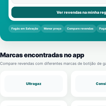
Ver revendas na minha reg
Fogás em Salvação
Menor preço
Compare revendas
Paga
Marcas encontradas no app
Compare revendas com diferentes marcas de botijão de g
Ultragaz
Cons