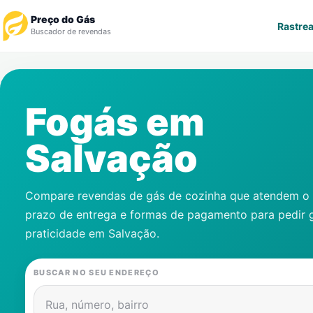
Preço do Gás
Rastrea
Buscador de revendas
Rastrear Pedido
Fogás em
Revendedor
Salvação
Notícias
Cadastre-se
Compare revendas de gás de cozinha que atendem o s
prazo de entrega e formas de pagamento para pedir 
Gás
praticidade em
Salvação
.
Contatos
BUSCAR NO SEU ENDEREÇO
Rua, número, bairro