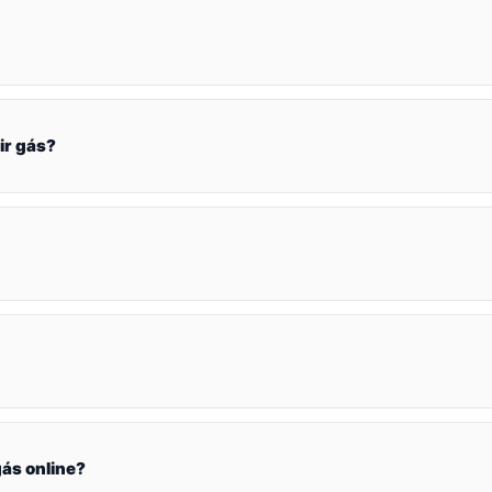
ir gás?
ás online?