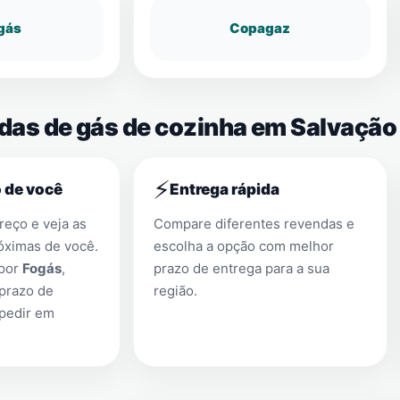
gás
Copagaz
ndas de gás de cozinha em Salvação
⚡
 de você
Entrega rápida
eço e veja as
Compare diferentes revendas e
óximas de você.
escolha a opção com melhor
 por
Fogás
,
prazo de entrega para a sua
prazo de
região.
 pedir em