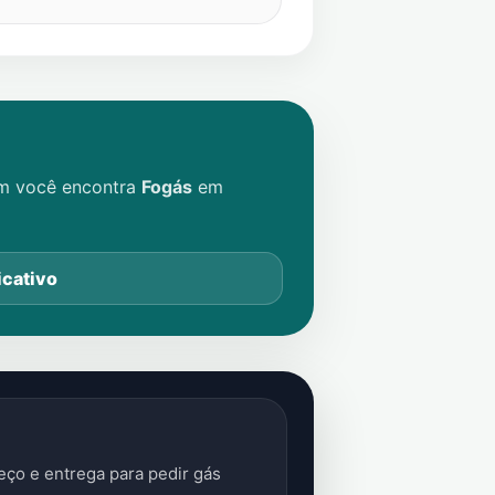
im você encontra
Fogás
em
icativo
ço e entrega para pedir gás