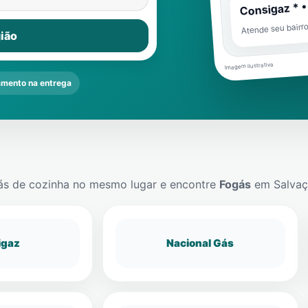
Consigaz * •
Atende seu bairr
ião
Imagem ilustrativa
mento na entrega
ás de cozinha no mesmo lugar e encontre
Fogás
em
Salva
igaz
Nacional Gás