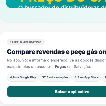
BAIXE O APLICATIVO
Compare revendas e peça gás onl
No app, você informa o endereço, vê as opções dispo
mais simples de encontrar
Fogás
em
Salvação
.
4,9 na Google Play
37,5 mil avaliações
4,9 na App Store
2
Baixar o aplicativo