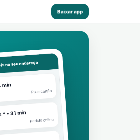
Baixar app
is no seu endereço
4 min
Pix e cartão
 * • 31 min
Pedido online