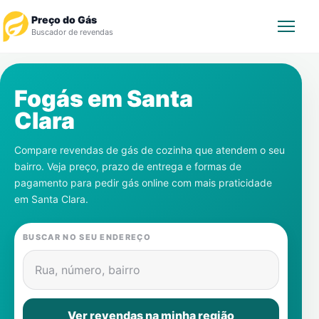
Preço do Gás
Buscador de revendas
Rastrear Pedido
Fogás em
Santa
Clara
Revendedor
Compare revendas de gás de cozinha que atendem o seu
Notícias
bairro. Veja preço, prazo de entrega e formas de
pagamento para pedir gás online com mais praticidade
Cadastre-se
em
Santa Clara
.
Gás
BUSCAR NO SEU ENDEREÇO
Contatos
Rua, número, bairro
Ver revendas na minha região