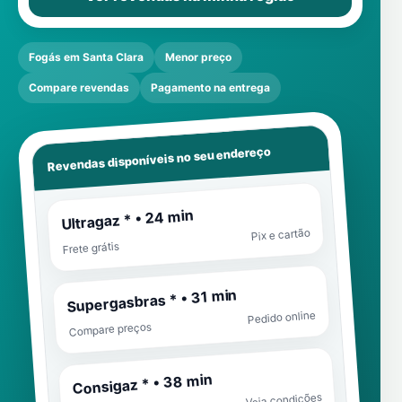
Fogás em Santa Clara
Menor preço
Compare revendas
Pagamento na entrega
Revendas disponíveis no seu endereço
Ultragaz * • 24 min
Pix e cartão
Frete grátis
Supergasbras * • 31 min
Pedido online
Compare preços
Consigaz * • 38 min
Veja condições