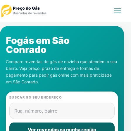
Preço do Gás
Buscador de revendas
Rastrear Pedido
Fogás em
São
Conrado
Revendedor
Compare revendas de gás de cozinha que atendem o seu
Notícias
bairro. Veja preço, prazo de entrega e formas de
pagamento para pedir gás online com mais praticidade
Cadastre-se
em
São Conrado
.
Gás
BUSCAR NO SEU ENDEREÇO
Contatos
Rua, número, bairro
Ver revendas na minha região