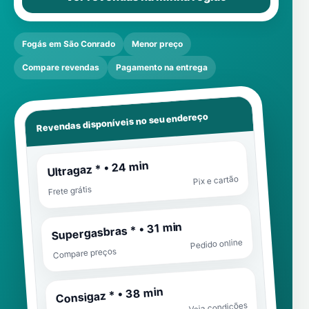
Fogás em São Conrado
Menor preço
Compare revendas
Pagamento na entrega
Revendas disponíveis no seu endereço
Ultragaz * • 24 min
Pix e cartão
Frete grátis
Supergasbras * • 31 min
Pedido online
Compare preços
Consigaz * • 38 min
Veja condições