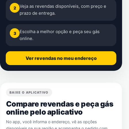
Veja as revendas disponíveis, com preço e
2
prazo de entrega.
Escolha a melhor opção e peça seu gás
3
online.
Ver revendas no meu endereço
BAIXE O APLICATIVO
Compare revendas e peça gás
online pelo aplicativo
No app, você informa o endereço, vê as opções
disponíveis na sua região e acompanha o pedido com