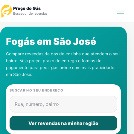
Preço do Gás
Buscador de revendas
Rastrear Pedido
Fogás em
São José
Revendedor
Compare revendas de gás de cozinha que atendem o seu
bairro. Veja preço, prazo de entrega e formas de
Notícias
pagamento para pedir gás online com mais praticidade
em
São José
.
Cadastre-se
BUSCAR NO SEU ENDEREÇO
Gás
Rua, número, bairro
Contatos
Ver revendas na minha região