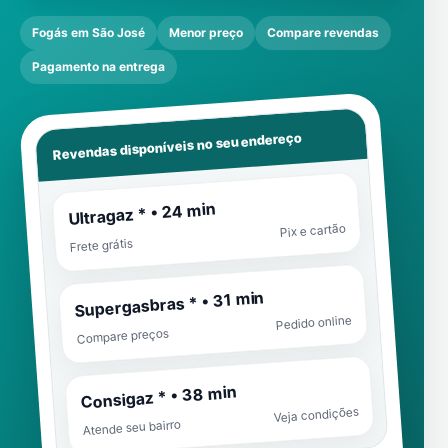
Fogás em São José
Menor preço
Compare revendas
Pagamento na entrega
Revendas disponíveis no seu endereço
Ultragaz * • 24 min
Pix e cartão
Frete grátis
Supergasbras * • 31 min
Pedido online
Compare preços
Consigaz * • 38 min
Veja condições
Atende seu bairro