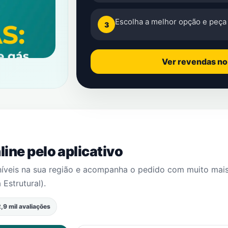
Escolha a melhor opção e peça 
3
Ver revendas n
ine pelo aplicativo
níveis na sua região e acompanha o pedido com muito mai
a Estrutural)
.
,9 mil avaliações