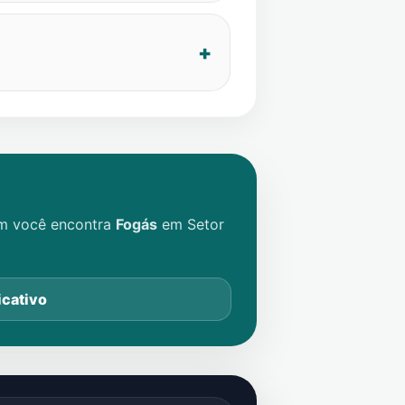
im você encontra
Fogás
em
Setor
icativo