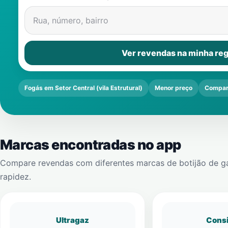
Rua, número, bairro
Ver revendas na minha reg
Fogás em Setor Central (vila Estrutural)
Menor preço
Compar
Marcas encontradas no app
Compare revendas com diferentes marcas de botijão de g
rapidez.
Ultragaz
Cons