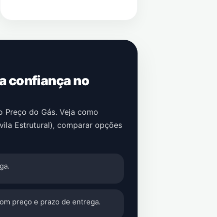
 a confiança no
no Preço do Gás. Veja como
vila Estrutural)
, comparar opções
ga.
com preço e prazo de entrega.