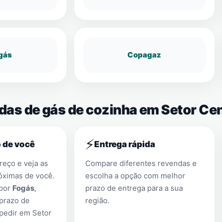
gás
Copagaz
das de gás de cozinha em Setor Cent
⚡
 de você
Entrega rápida
eço e veja as
Compare diferentes revendas e
óximas de você.
escolha a opção com melhor
 por
Fogás
,
prazo de entrega para a sua
prazo de
região.
 pedir em
Setor