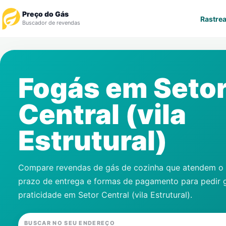
Preço do Gás
Rastrea
Buscador de revendas
Rastrear Pedido
Fogás em
Seto
Revendedor
Central (vila
Notícias
Estrutural)
Cadastre-se
Gás
Compare revendas de gás de cozinha que atendem o s
prazo de entrega e formas de pagamento para pedir 
Contatos
praticidade em
Setor Central (vila Estrutural)
.
BUSCAR NO SEU ENDEREÇO