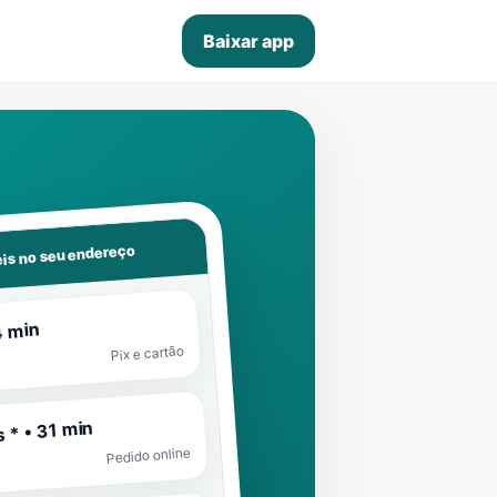
Baixar app
is no seu endereço
4 min
Pix e cartão
 * • 31 min
Pedido online