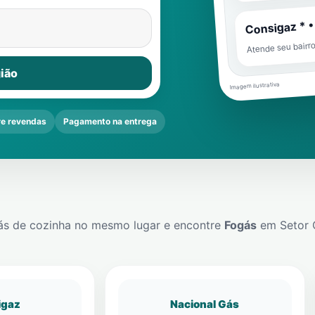
Consigaz * •
Atende seu bairr
ião
Imagem ilustrativa
e revendas
Pagamento na entrega
ás de cozinha no mesmo lugar e encontre
Fogás
em
Setor 
igaz
Nacional Gás