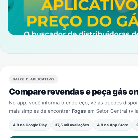
BAIXE O APLICATIVO
Compare revendas e peça gás onl
No app, você informa o endereço, vê as opções dispo
mais simples de encontrar
Fogás
em
Setor Central (vil
4,9 na Google Play
37,5 mil avaliações
4,9 na App Store
2