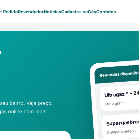
r Pedido
Revendedor
Notícias
Cadastre-se
Gás
Contatos
r
Revendas disponíve
Ultragaz * • 2
eu bairro. Veja preço,
Frete grátis
gás online com mais
Supergasbras
Compare preços