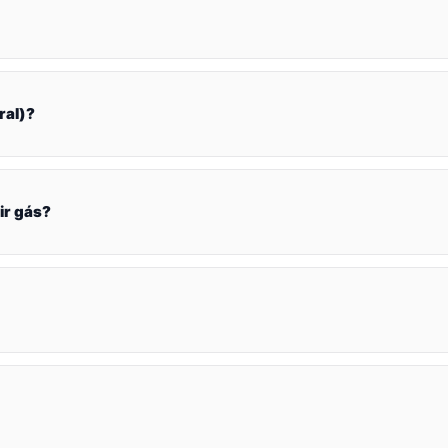
ral)?
ir gás?