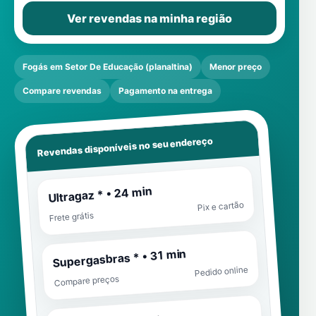
Ver revendas na minha região
Fogás em Setor De Educação (planaltina)
Menor preço
Compare revendas
Pagamento na entrega
Revendas disponíveis no seu endereço
Ultragaz * • 24 min
Pix e cartão
Frete grátis
Supergasbras * • 31 min
Pedido online
Compare preços