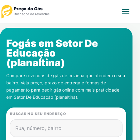
Preço do Gás
Buscador de revendas
Rastrear Pedido
Fogás em
Setor De
Educação
Revendedor
(planaltina)
Notícias
Compare revendas de gás de cozinha que atendem o seu
bairro. Veja preço, prazo de entrega e formas de
Cadastre-se
pagamento para pedir gás online com mais praticidade
em
Setor De Educação (planaltina)
.
Gás
BUSCAR NO SEU ENDEREÇO
Contatos
Rua, número, bairro