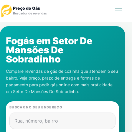
Preço do Gás
Buscador de revendas
Rastrear Pedido
Fogás em
Setor De
Mansões De
Revendedor
Sobradinho
Notícias
Compare revendas de gás de cozinha que atendem o seu
bairro. Veja preço, prazo de entrega e formas de
Cadastre-se
pagamento para pedir gás online com mais praticidade
em
Setor De Mansões De Sobradinho
.
Gás
BUSCAR NO SEU ENDEREÇO
Contatos
Rua, número, bairro