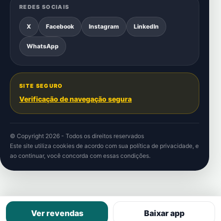
REDES SOCIAIS
X
Facebook
Instagram
LinkedIn
WhatsApp
SITE SEGURO
Verificação de navegação segura
© Copyright 2026 - Todos os direitos reservados
Este site utiliza cookies de acordo com sua
política de privacidade
, e
ao continuar, você concorda com essas condições.
Ver revendas
Baixar app