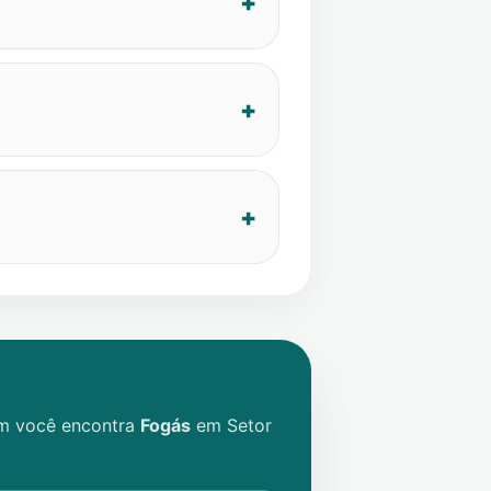
im você encontra
Fogás
em
Setor