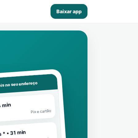
Baixar app
is no seu endereço
4 min
Pix e cartão
 * • 31 min