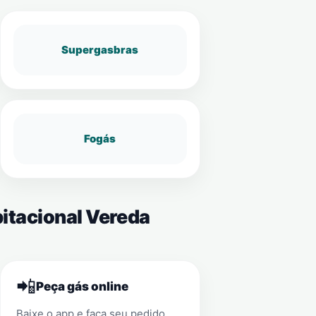
Supergasbras
Fogás
bitacional Vereda
📲
Peça gás online
Baixe o app e faça seu pedido