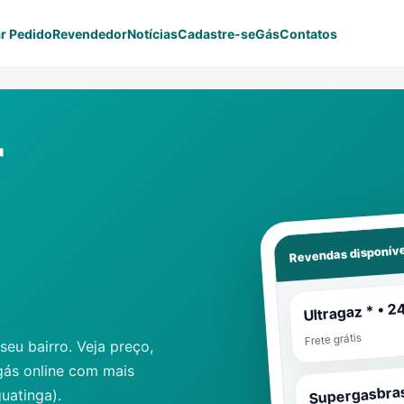
r Pedido
Revendedor
Notícias
Cadastre-se
Gás
Contatos
r
Revendas disponíve
Ultragaz * • 2
Frete grátis
eu bairro. Veja preço,
gás online com mais
Supergasbras
guatinga)
.