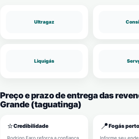
Ultragaz
Cons
Liquigás
Serv
Preço e prazo de entrega das reve
Grande (taguatinga)
⭐
📍
Credibilidade
Fogás perto
Rodrigo Faro reforça a confiança
Informe seu ender