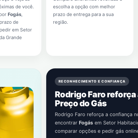
óximas de você.
escolha a opção com melhor
 por
Fogás
,
prazo de entrega para a sua
prazo de
região.
 pedir em
Setor
eda Grande
RECONHECIMENTO E CONFIANÇA
Rodrigo Faro reforça
Preço do Gás
Rodrigo Faro reforça a confiança 
encontrar
Fogás
em
Setor Habitaci
comparar opções e pedir gás onlin