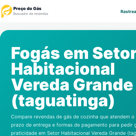
Preço do Gás
Rastrea
Buscador de revendas
Rastrear Pedido
Fogás em
Seto
Revendedor
Habitacional
Notícias
Vereda Grande
Cadastre-se
(taguatinga)
Gás
Contatos
Compare revendas de gás de cozinha que atendem o s
prazo de entrega e formas de pagamento para pedir 
praticidade em
Setor Habitacional Vereda Grande (ta