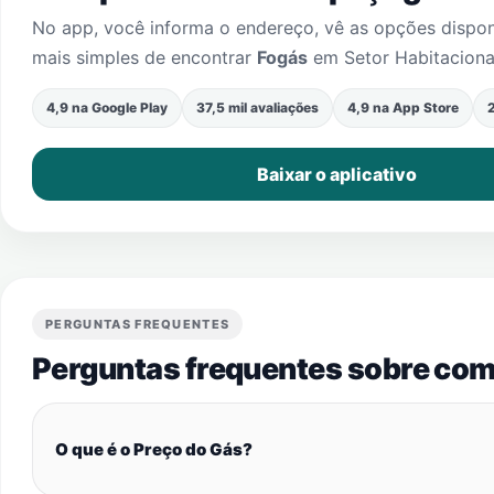
No app, você informa o endereço, vê as opções dispo
mais simples de encontrar
Fogás
em
Setor Habitaciona
4,9 na Google Play
37,5 mil avaliações
4,9 na App Store
2
Baixar o aplicativo
PERGUNTAS FREQUENTES
Perguntas frequentes sobre com
O que é o Preço do Gás?