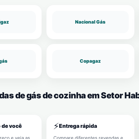
igaz
Nacional Gás
gás
Copagaz
ndas de gás de cozinha em Setor Ha
⚡
 de você
Entrega rápida
eço e veja as
Compare diferentes revendas e