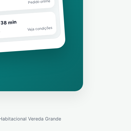
Pedido online
 38 min
Veja condições
o
Habitacional Vereda Grande