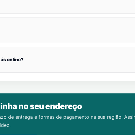
ás online?
inha no seu endereço
azo de entrega e formas de pagamento na sua região. Ass
idez.