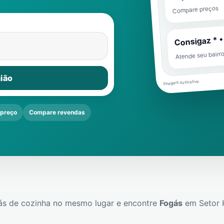
Compare preços
Consigaz * •
Atende seu bairr
ião
Imagem ilustrativa
 preço
Compare revendas
ás de cozinha no mesmo lugar e encontre
Fogás
em
Setor 