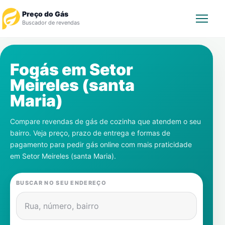
Preço do Gás
Buscador de revendas
Rastrear Pedido
Fogás em
Setor
Meireles (santa
Revendedor
Maria)
Notícias
Compare revendas de gás de cozinha que atendem o seu
bairro. Veja preço, prazo de entrega e formas de
Cadastre-se
pagamento para pedir gás online com mais praticidade
em
Setor Meireles (santa Maria)
.
Gás
BUSCAR NO SEU ENDEREÇO
Contatos
Rua, número, bairro