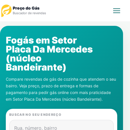
Preço do Gás
Buscador de revendas
Rastrear Pedido
Fogás em
Setor
Placa Da Mercedes
Revendedor
(núcleo
Notícias
Bandeirante)
Cadastre-se
Compare revendas de gás de cozinha que atendem o seu
bairro. Veja preço, prazo de entrega e formas de
Gás
pagamento para pedir gás online com mais praticidade
em
Setor Placa Da Mercedes (núcleo Bandeirante)
.
Contatos
BUSCAR NO SEU ENDEREÇO
Rua, número, bairro