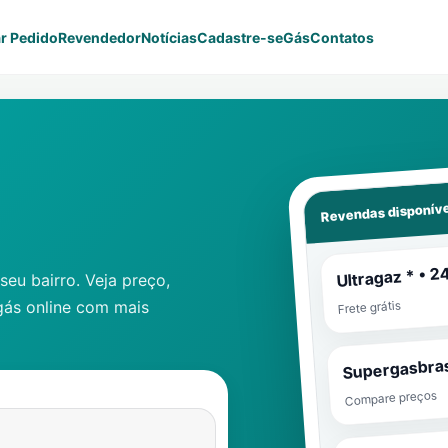
r Pedido
Revendedor
Notícias
Cadastre-se
Gás
Contatos
Revendas disponíve
Ultragaz * • 2
eu bairro. Veja preço,
gás online com mais
Frete grátis
Supergasbras
Compare preços