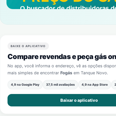
BAIXE O APLICATIVO
Compare revendas e peça gás onl
No app, você informa o endereço, vê as opções dispo
mais simples de encontrar
Fogás
em
Tanque Novo
.
4,9 na Google Play
37,5 mil avaliações
4,9 na App Store
2
Baixar o aplicativo