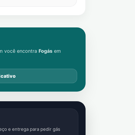
im você encontra
Fogás
em
icativo
ço e entrega para pedir gás