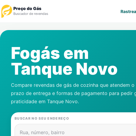
Preço do Gás
Rastrea
Buscador de revendas
Rastrear Pedido
Fogás em
Revendedor
Tanque Novo
Notícias
Cadastre-se
Compare revendas de gás de cozinha que atendem o s
prazo de entrega e formas de pagamento para pedir 
Gás
praticidade em
Tanque Novo
.
Contatos
BUSCAR NO SEU ENDEREÇO
Rua, número, bairro