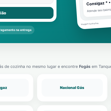
Consigaz * •
Atende seu bairr
ião
Imagem ilustrativa
Pagamento na entrega
ás de cozinha no mesmo lugar e encontre
Fogás
em
Tanqu
igaz
Nacional Gás