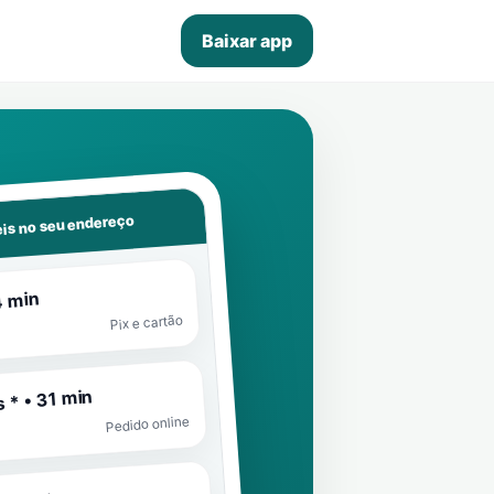
Baixar app
is no seu endereço
4 min
Pix e cartão
 * • 31 min
Pedido online