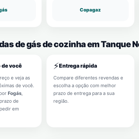
gás
Copagaz
ndas de gás de cozinha em Tanque 
⚡
 de você
Entrega rápida
eço e veja as
Compare diferentes revendas e
óximas de você.
escolha a opção com melhor
 por
Fogás
,
prazo de entrega para a sua
prazo de
região.
 pedir em