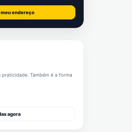
o meu endereço
s praticidade. Também é a forma
das agora