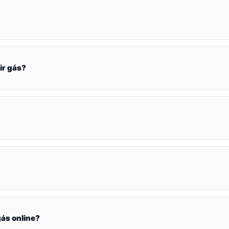
ir gás?
ás online?