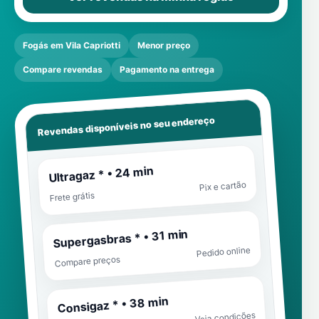
Fogás em Vila Capriotti
Menor preço
Compare revendas
Pagamento na entrega
Revendas disponíveis no seu endereço
Ultragaz * • 24 min
Pix e cartão
Frete grátis
Supergasbras * • 31 min
Pedido online
Compare preços
Consigaz * • 38 min
Veja condições