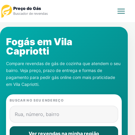
Preço do Gás
Buscador de revendas
Rastrear Pedido
Fogás em
Vila
Capriotti
Revendedor
Compare revendas de gás de cozinha que atendem o seu
Notícias
bairro. Veja preço, prazo de entrega e formas de
pagamento para pedir gás online com mais praticidade
Cadastre-se
em
Vila Capriotti
.
Gás
BUSCAR NO SEU ENDEREÇO
Contatos
Rua, número, bairro
Ver revendas na minha região