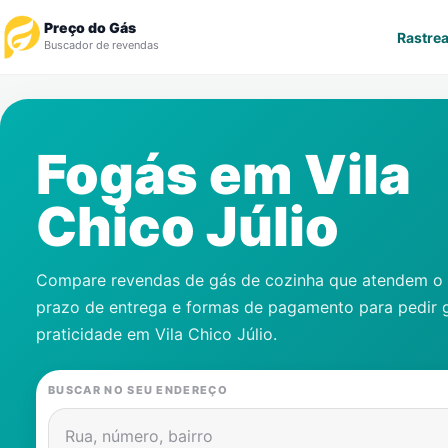
Preço do Gás
Rastrea
Buscador de revendas
Rastrear Pedido
Fogás em
Vila
Revendedor
Chico Júlio
Notícias
Cadastre-se
Compare revendas de gás de cozinha que atendem o s
prazo de entrega e formas de pagamento para pedir 
Gás
praticidade em
Vila Chico Júlio
.
Contatos
BUSCAR NO SEU ENDEREÇO
Rua, número, bairro