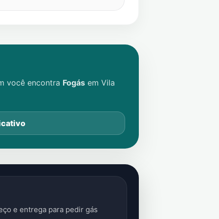
im você encontra
Fogás
em
Vila
icativo
ço e entrega para pedir gás