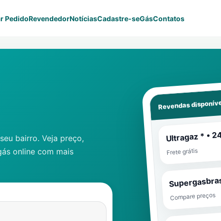
r Pedido
Revendedor
Notícias
Cadastre-se
Gás
Contatos
Revendas disponíve
Ultragaz * • 2
eu bairro. Veja preço,
gás online com mais
Frete grátis
Supergasbras
Compare preços