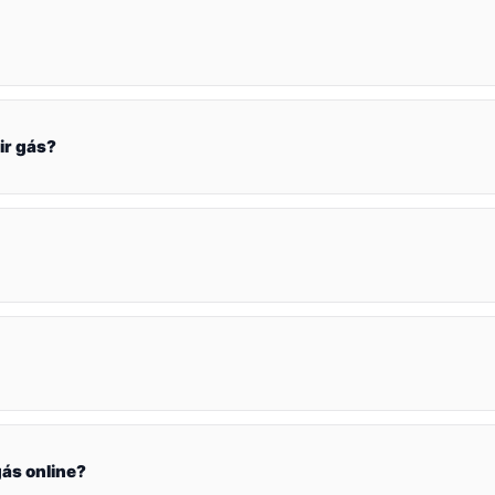
ir gás?
ás online?