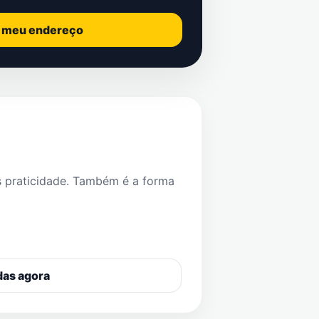
o meu endereço
s praticidade. Também é a forma
das agora