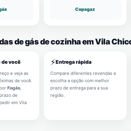
gás
Copagaz
das de gás de cozinha em Vila Chico
⚡
 de você
Entrega rápida
eço e veja as
Compare diferentes revendas e
óximas de você.
escolha a opção com melhor
 por
Fogás
,
prazo de entrega para a sua
prazo de
região.
 pedir em
Vila