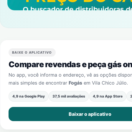
BAIXE O APLICATIVO
Compare revendas e peça gás onl
No app, você informa o endereço, vê as opções dispo
mais simples de encontrar
Fogás
em
Vila Chico Júlio
.
4,9 na Google Play
37,5 mil avaliações
4,9 na App Store
2
Baixar o aplicativo