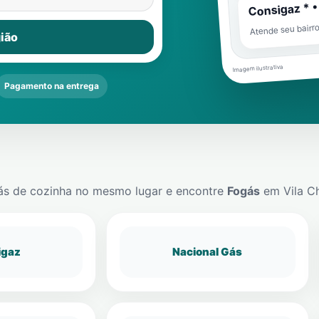
Consigaz * •
Atende seu bairr
ião
Imagem ilustrativa
Pagamento na entrega
ás de cozinha no mesmo lugar e encontre
Fogás
em
Vila C
igaz
Nacional Gás