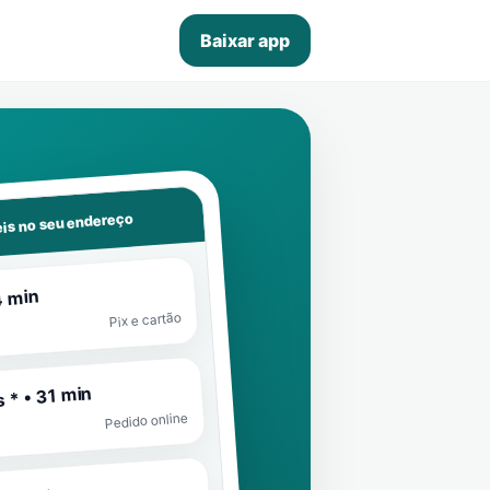
Baixar app
is no seu endereço
4 min
Pix e cartão
 * • 31 min
Pedido online